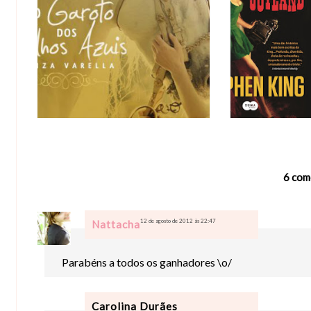
6 com
12 de agosto de 2012 às 22:47
Nattacha
Parabéns a todos os ganhadores \o/
Carolina Durães