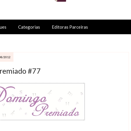
ues
Categorias
Editoras Parceiras
08/2012
remiado #77