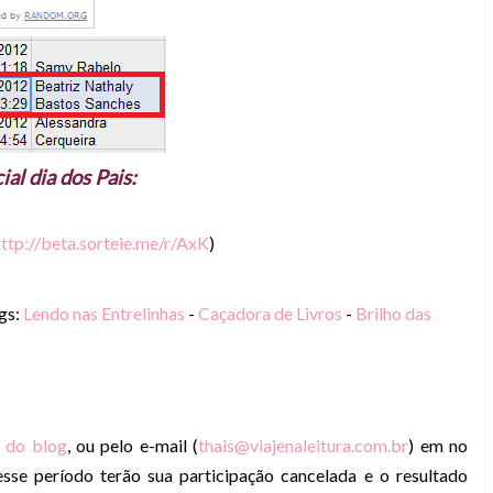
ial dia dos Pais:
ttp://beta.sorteie.me/r/AxK
)
gs:
Lendo nas Entrelinhas
-
Caçadora de Livros
-
Brilho das
o do blog
, ou pelo e-mail (
thais@viajenaleitura.com.br
) em no
se período terão sua participação cancelada e o resultado