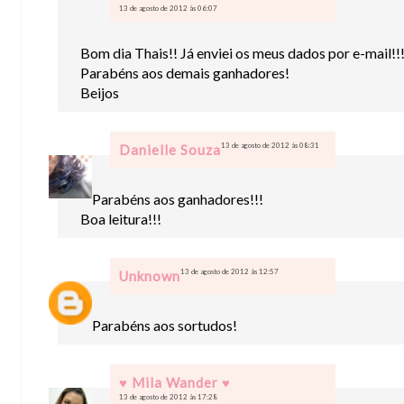
13 de agosto de 2012 às 06:07
Bom dia Thais!! Já enviei os meus dados por e-mail!!!
Parabéns aos demais ganhadores!
Beijos
13 de agosto de 2012 às 08:31
Danielle Souza
Parabéns aos ganhadores!!!
Boa leitura!!!
13 de agosto de 2012 às 12:57
Unknown
Parabéns aos sortudos!
♥ Mila Wander ♥
13 de agosto de 2012 às 17:28