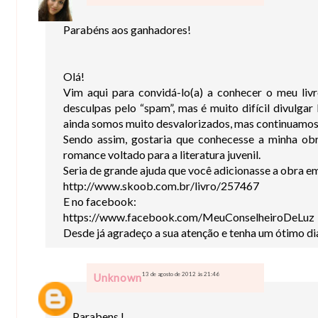
Parabéns aos ganhadores!
Olá!
Vim aqui para convidá-lo(a) a conhecer o meu liv
desculpas pelo “spam”, mas é muito difícil divulgar 
ainda somos muito desvalorizados, mas continuamos n
Sendo assim, gostaria que conhecesse a minha ob
romance voltado para a literatura juvenil.
Seria de grande ajuda que você adicionasse a obra e
http://www.skoob.com.br/livro/257467
E no facebook:
https://www.facebook.com/MeuConselheiroDeLuz
Desde já agradeço a sua atenção e tenha um ótimo di
13 de agosto de 2012 às 21:46
Unknown
Parabens !