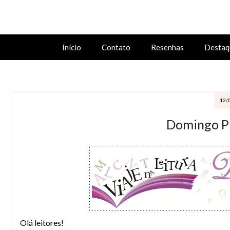
Início
Contato
Resenhas
Destaq
12/
Domingo P
Olá leitores!