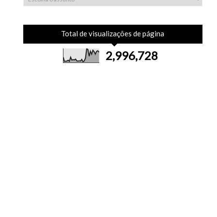
Total de visualizações de página
2,996,728