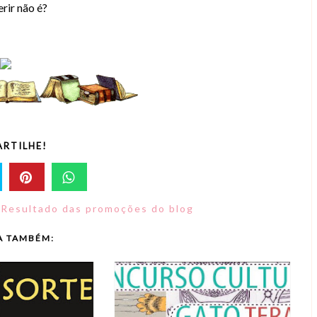
rir não é?
RTILHE!
,
Resultado das promoções do blog
A TAMBÉM: