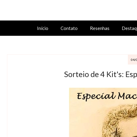
Início
Contato
Resenhas
Destaq
04/
Sorteio de 4 Kit's: E