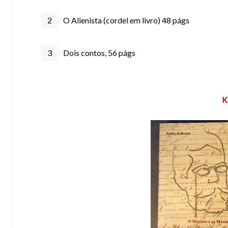
O Alienista (cordel em livro) 48 págs
Dois contos, 56 págs
K