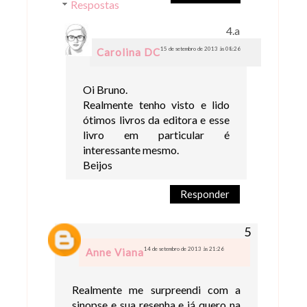
Respostas
15 de setembro de 2013 às 08:26
Carolina DC
Oi Bruno.
Realmente tenho visto e lido
ótimos livros da editora e esse
livro em particular é
interessante mesmo.
Beijos
Responder
14 de setembro de 2013 às 21:26
Anne Viana
Realmente me surpreendi com a
sinopse e sua resenha e já quero na