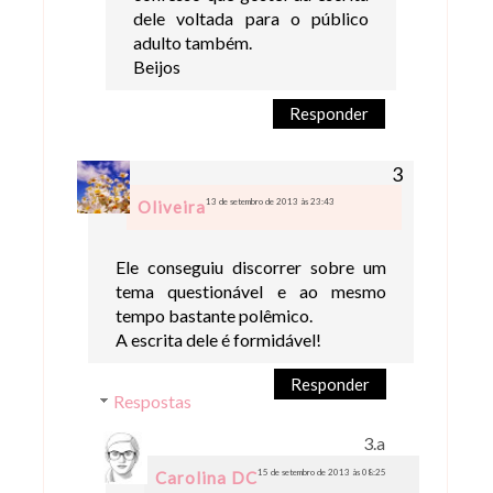
dele voltada para o público
adulto também.
Beijos
Responder
13 de setembro de 2013 às 23:43
Oliveira
Ele conseguiu discorrer sobre um
tema questionável e ao mesmo
tempo bastante polêmico.
A escrita dele é formidável!
Responder
Respostas
15 de setembro de 2013 às 08:25
Carolina DC