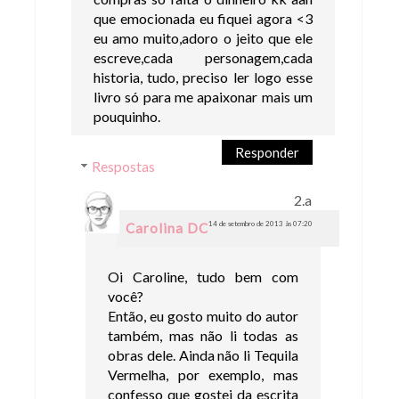
que emocionada eu fiquei agora <3
eu amo muito,adoro o jeito que ele
escreve,cada personagem,cada
historia, tudo, preciso ler logo esse
livro só para me apaixonar mais um
pouquinho.
Responder
Respostas
14 de setembro de 2013 às 07:20
Carolina DC
Oi Caroline, tudo bem com
você?
Então, eu gosto muito do autor
também, mas não li todas as
obras dele. Ainda não li Tequila
Vermelha, por exemplo, mas
confesso que gostei da escrita