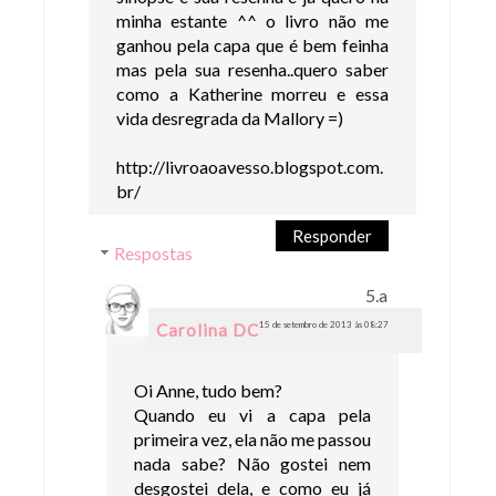
minha estante ^^ o livro não me
ganhou pela capa que é bem feinha
mas pela sua resenha..quero saber
como a Katherine morreu e essa
vida desregrada da Mallory =)
http://livroaoavesso.blogspot.com.
br/
Responder
Respostas
15 de setembro de 2013 às 08:27
Carolina DC
Oi Anne, tudo bem?
Quando eu vi a capa pela
primeira vez, ela não me passou
nada sabe? Não gostei nem
desgostei dela, e como eu já