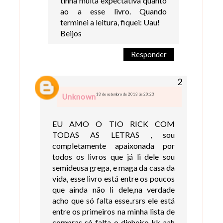
tinha muita expectativa quanto
ao a esse livro. Quando
terminei a leitura, fiquei: Uau!
Beijos
Responder
13 de setembro de 2013 às 20:23
Unknown
EU AMO O TIO RICK COM
TODAS AS LETRAS , sou
completamente apaixonada por
todos os livros que já li dele sou
semideusa grega, e maga da casa da
vida, esse livro está entre os poucos
que ainda não li dele,na verdade
acho que só falta esse..rsrs ele está
entre os primeiros na minha lista de
compras só falta o dinheiro kk aah