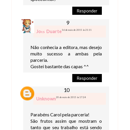
Responder
16 de maio de 2015 às 21:11
Joιѕ Duarte
Não conhecia a editora, mas desejo
muito sucesso a ambas pela
parceria.
Gostei bastante das capas ^^
Responder
20 de maio de 2015 às 17:24
Unknown
Parabéns Carol pela parceria!
São frutos assim que mostram o
tanto que seu trabalho está sendo