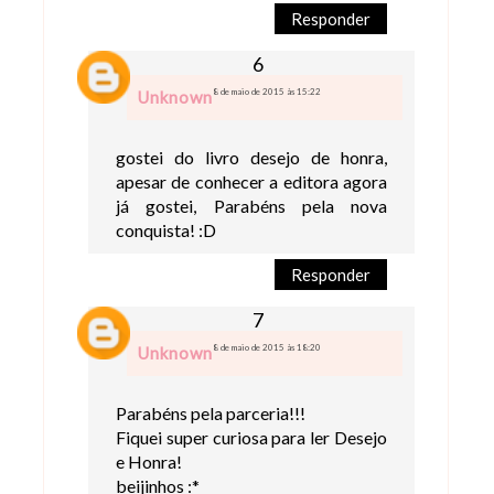
Responder
8 de maio de 2015 às 15:22
Unknown
gostei do livro desejo de honra,
apesar de conhecer a editora agora
já gostei, Parabéns pela nova
conquista! :D
Responder
8 de maio de 2015 às 18:20
Unknown
Parabéns pela parceria!!!
Fiquei super curiosa para ler Desejo
e Honra!
beijinhos :*