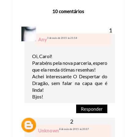
10 comentários
3 de maio de 2015 às 21:54
Any
Oi, Carol!
Parabéns pela nova parceria, espero
que ela renda ótimas resenhas!
Achei interessante O Despertar do
Dragão, sem falar na capa que é
linda!
Bjos!
Responder
4 de maio de 2015 às 20:07
Unknown