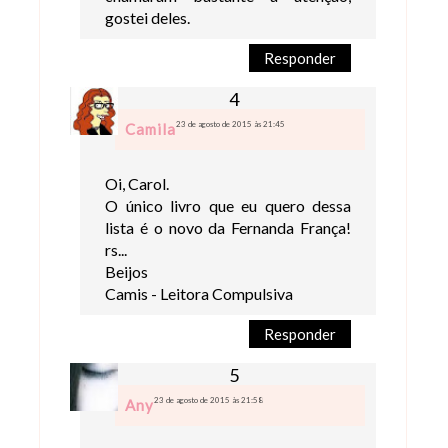
gostei deles.
Responder
23 de agosto de 2015 às 21:45
Camila
Oi, Carol.
O único livro que eu quero dessa
lista é o novo da Fernanda França!
rs...
Beijos
Camis - Leitora Compulsiva
Responder
23 de agosto de 2015 às 21:58
Any