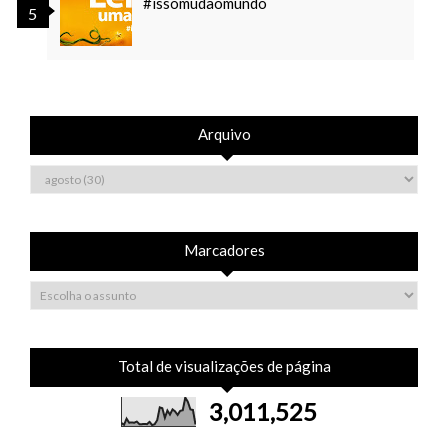
#issomudaomundo
Arquivo
Marcadores
Total de visualizações de página
3,011,525