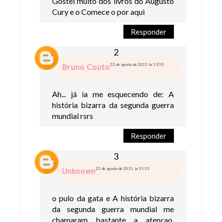
Gostei muito dos livros do Augusto
Cury e o Comece o por aqui
Responder
22 de agosto de 2015 às 19:55
Bruno Couto
Ah... já ia me esquecendo de: A
história bizarra da segunda guerra
mundial rsrs
Responder
23 de agosto de 2015 às 15:15
Unknown
o pulo da gata e A história bizarra
da segunda guerra mundial me
chamaram bastante a atençao,