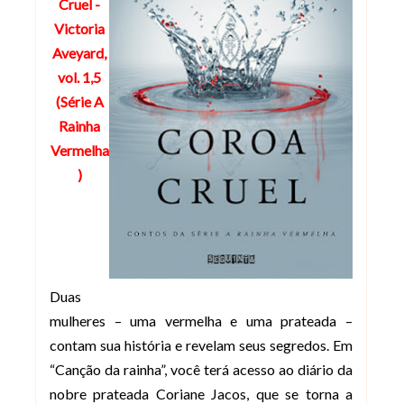
Cruel -
Victoria
Aveyard,
vol. 1,5
(Série A
Rainha
Vermelha
)
Duas
mulheres – uma vermelha e uma prateada –
contam sua história e revelam seus segredos. Em
“Canção da rainha”, você terá acesso ao diário da
nobre prateada Coriane Jacos, que se torna a