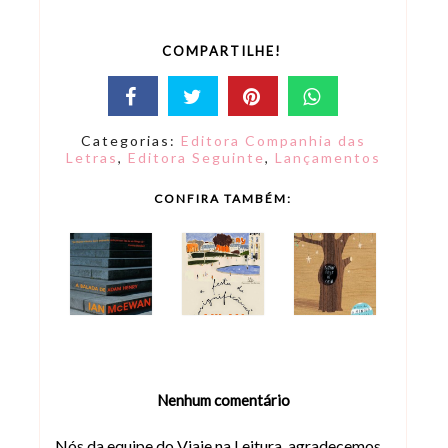
COMPARTILHE!
Categorias:
Editora Companhia das
Letras
,
Editora Seguinte
,
Lançamentos
CONFIRA TAMBÉM:
Nenhum comentário
Nós da equipe do Viaje na Leitura, agradecemos