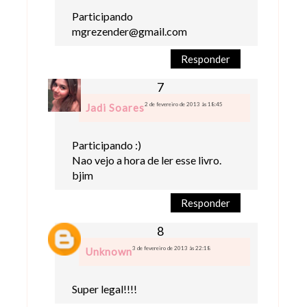
Participando
mgrezender@gmail.com
Responder
2 de fevereiro de 2013 às 18:45
Jadi Soares
Participando :)
Nao vejo a hora de ler esse livro.
bjim
Responder
3 de fevereiro de 2013 às 22:18
Unknown
Super legal!!!!