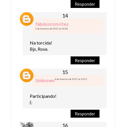
Responder
fabdosconvites
5 de fevereiro de 2013 às 16:28
Na torcida!
Bjs, Rose.
Responder
6 de fevereiro de 2013 às 16:53
Unknown
Participando!
(:
Responder