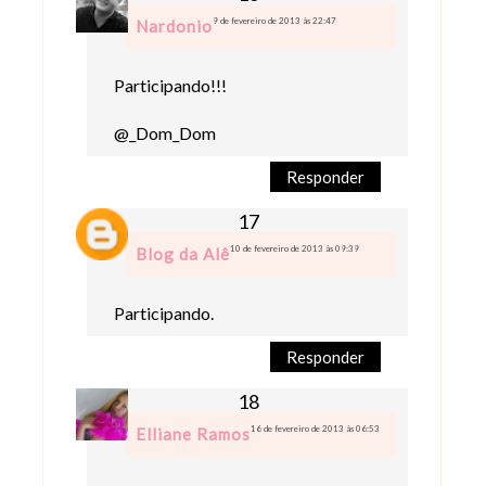
9 de fevereiro de 2013 às 22:47
Nardonio
Participando!!!
@_Dom_Dom
Responder
10 de fevereiro de 2013 às 09:39
Blog da Alê
Participando.
Responder
16 de fevereiro de 2013 às 06:53
Elliane Ramos