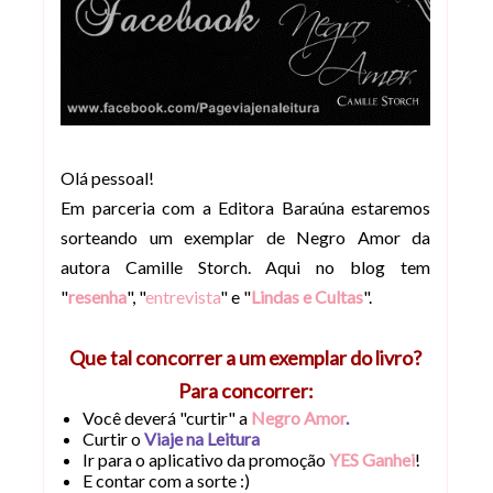
Olá pessoal!
Em parceria com a Editora Baraúna estaremos
sorteando um exemplar de Negro Amor da
autora Camille Storch. Aqui no blog tem
"
resenha
", "
entrevista
" e "
Lindas e Cultas
".
Que tal concorrer a um exemplar do livro?
Para concorrer:
Você deverá "curtir" a
Negro Amor
.
Curtir o
Viaje na Leitura
Ir para o aplicativo da promoção
YES Ganhei
!
E contar com a sorte :)