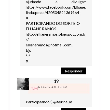
ajudando a divulgar:
https://www.facebook.com/Elliane.
linda/posts/420504821369164
X
PARTICIPANDO DO SORTEIO
ELLIANE RAMOS
http://ellianeramos.blogspot.com.b
r/
ellianeramos@hotmail.com
bjs
*-*
X
Responder
16 de fevereiro de 2013 às 16:02
T.M
Participaando :) @tairine_m