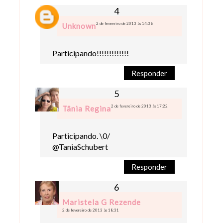
2 de fevereiro de 2013 às 14:36
Unknown
Participando!!!!!!!!!!!!!
Responder
2 de fevereiro de 2013 às 17:22
Tânia Regina
Participando. \0/
@TaniaSchubert
Responder
Maristela G Rezende
2 de fevereiro de 2013 às 18:31