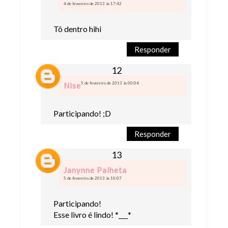
4 de fevereiro de 2013 às 17:42
Tô dentro hihi
Responder
5 de fevereiro de 2013 às 00:04
Nise
Participando! ;D
Responder
Janynne Palheta
5 de fevereiro de 2013 às 10:07
Participando!
Esse livro é lindo! *___*