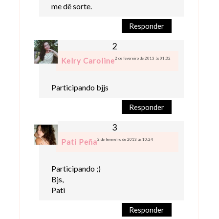
me dê sorte.
Responder
2 de fevereiro de 2013 às 01:32
Kelry Caroline
Participando bjjs
Responder
2 de fevereiro de 2013 às 10:24
Pati Peña
Participando ;)
Bjs,
Pati
Responder