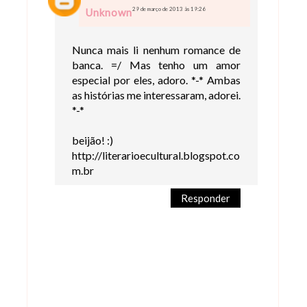
29 de março de 2013 às 19:26
Unknown
Nunca mais li nenhum romance de
banca. =/ Mas tenho um amor
especial por eles, adoro. *-* Ambas
as histórias me interessaram, adorei.
*-*
beijão! :)
http://literarioecultural.blogspot.co
m.br
Responder