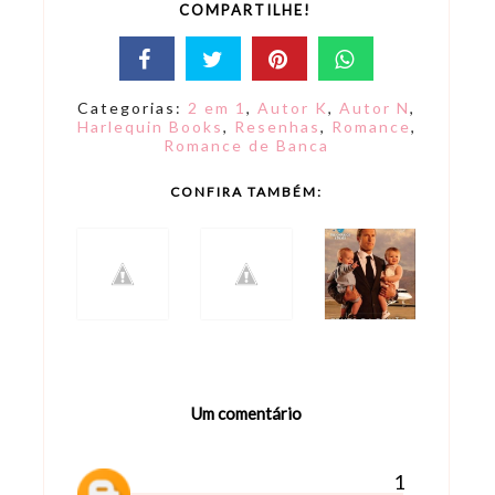
COMPARTILHE!
Categorias:
2 em 1
,
Autor K
,
Autor N
,
Harlequin Books
,
Resenhas
,
Romance
,
Romance de Banca
CONFIRA TAMBÉM:
Um comentário