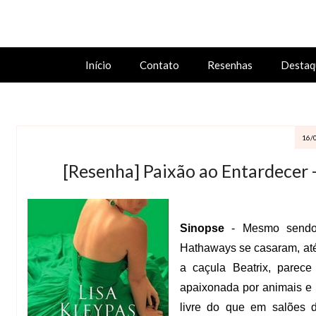
Início
Contato
Resenhas
Destaq
16/
[Resenha] Paixão ao Entardecer 
Sinopse
- Mesmo sendo u
Hathaways se casaram, até
a caçula Beatrix, parece
apaixonada por animais e 
livre do que em salões d