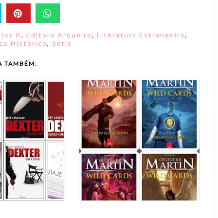
tor K
,
Editora Arqueiro
,
Literatura Estrangeira
,
e Histórico
,
Série
A TAMBÉM: