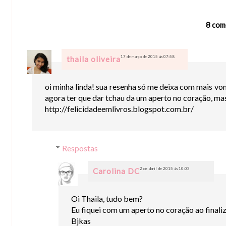
8 com
17 de março de 2015 às 07:58
thaila oliveira
oi minha linda! sua resenha só me deixa com mais vo
agora ter que dar tchau da um aperto no coração, mas 
http://felicidadeemlivros.blogspot.com.br/
Respostas
2 de abril de 2015 às 10:03
Carolina DC
Oi Thaila, tudo bem?
Eu fiquei com um aperto no coração ao finaliz
Bjkas