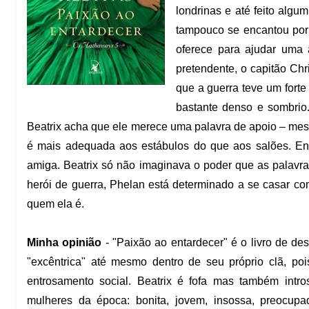
londrinas e até feito algu
tampouco se encantou por
oferece para ajudar uma 
pretendente, o capitão Chr
que a guerra teve um forte 
bastante denso e sombrio
Beatrix acha que ele merece uma palavra de apoio – mes
é mais adequada aos estábulos do que aos salões. En
amiga. Beatrix só não imaginava o poder que as palavr
herói de guerra, Phelan está determinado a se casar co
quem ela é.
Minha opinião
- "Paixão ao entardecer" é o livro de des
"excêntrica" até mesmo dentro de seu próprio clã, po
entrosamento social. Beatrix é fofa mas também intr
mulheres da época: bonita, jovem, insossa, preocup