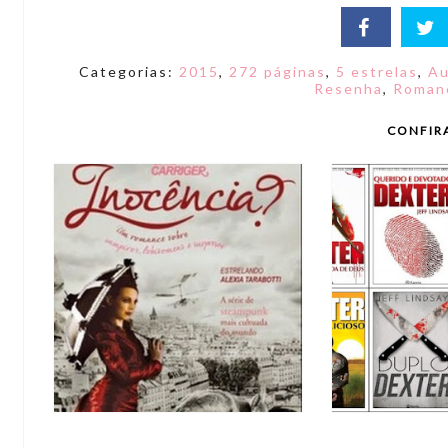
Categorias:
2015
,
272 páginas
,
5 estrelas
,
Au
Resenha
,
Romanc
CONFIR