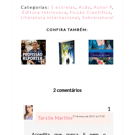
Categorias:
5 estrelas
,
Ação
,
Autor P
,
Editora Intrínseca
,
Ficção Científica
,
Literatura internacional
,
Sobrenatural
CONFIRA TAMBÉM:
2 comentários
27 de março de 2015 às 19:30
Tarsila Martins
Acredita que nunca li nem o