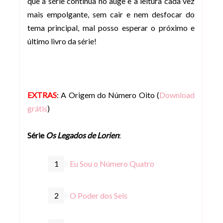
que a série continua no auge e a leitura cada vez
mais empolgante, sem cair e nem desfocar do
tema principal, mal posso esperar o próximo e
último livro da série!
EXTRAS
: A Origem do Número Oito (
Download
grátis
)
Série
Os Legados de Lorien
:
Eu Sou o Número Quatro
O Poder dos Seis