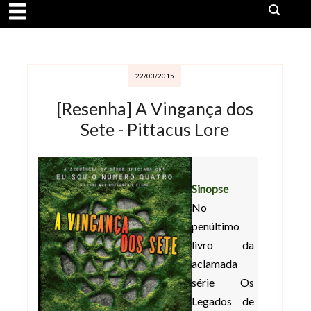
22/03/2015
[Resenha] A Vingança dos
Sete - Pittacus Lore
Sinopse
No
penúltimo
livro da
aclamada
série Os
Legados de