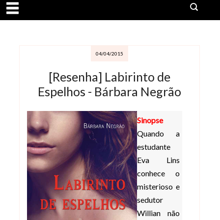
04/04/2015
[Resenha] Labirinto de
Espelhos - Bárbara Negrão
Sinopse
Quando a
estudante
Eva Lins
conhece o
misterioso e
sedutor
Willian não