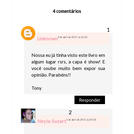
4 comentários
4 de abril de 2015 às 22:24
Unknown
Nossa eu já tinha visto este livro em
algum lugar rsrs, a capa é show! E
você soube muito bem expor sua
opinião. Parabéns!!
Tony
Responder
5 de abril de 2015 às 20:58
Neyla Suzart