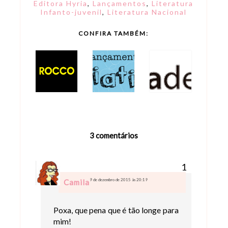
Editora Hyria
,
Lançamentos
,
Literatura
Infanto-juvenil
,
Literatura Nacional
CONFIRA TAMBÉM:
3 comentários
9 de dezembro de 2015 às 20:19
Camila
Poxa, que pena que é tão longe para
mim!