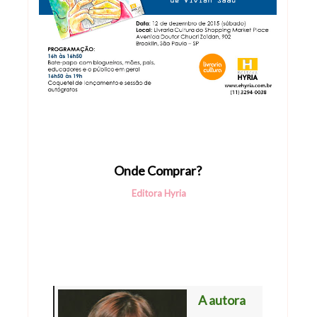
On
de Comprar?
Editora Hyria
A autora