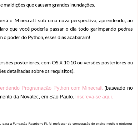
s e maldições que causam grandes inundações.
erá o Minecraft sob uma nova perspectiva, aprendendo, ao
laro que você poderia passar o dia todo garimpando pedras
m o poder do Python, esses dias acabaram!
rsões posteriores, com OS X 10.10 ou versões posteriores ou
es detalhadas sobre os requisitos).
rendendo Programação Python com Minecraft
(baseado no
namento da Novatec, em São Paulo.
Inscreva-se aqui.
u para a Fundação Raspberry Pi, foi professor de computação do ensino médio e ministrou