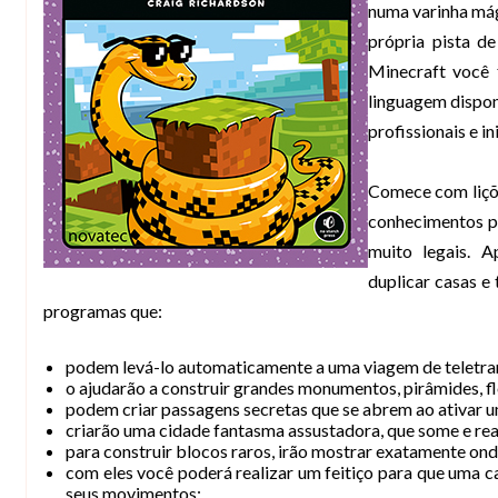
numa varinha mág
própria pista 
Minecraft você 
linguagem dispon
profissionais e in
Comece com liçõe
conhecimentos pa
muito legais. A
duplicar casas 
programas que:
podem levá-lo automaticamente a uma viagem de teletra
o ajudarão a construir grandes monumentos, pirâmides, fl
podem criar passagens secretas que se abrem ao ativar u
criarão uma cidade fantasma assustadora, que some e rea
para construir blocos raros, irão mostrar exatamente ond
com eles você poderá realizar um feitiço para que uma ca
seus movimentos;