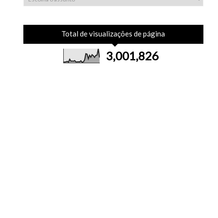
Total de visualizações de página
3,001,826