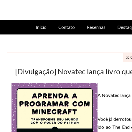
Início
Contato
Resenhas
Destaq
30/
[Divulgação] Novatec lança livro q
A Novatec lança 
Você já derrotou 
ido ao The End 