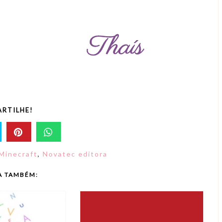
RTILHE!
Minecraft
,
Novatec editora
A TAMBÉM: