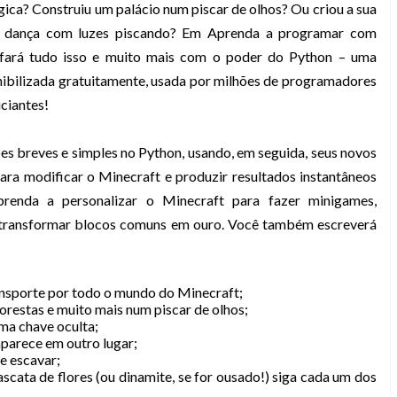
ica? Construiu um palácio num piscar de olhos? Ou criou a sua
de dança com luzes piscando? Em Aprenda a programar com
fará tudo isso e muito mais com o poder do Python – uma
ibilizada gratuitamente, usada por milhões de programadores
iciantes!
s breves e simples no Python, usando, em seguida, seus novos
ra modificar o Minecraft e produzir resultados instantâneos
prenda a personalizar o Minecraft para fazer minigames,
e transformar blocos comuns em ouro. Você também escreverá
nsporte por todo o mundo do Minecraft;
orestas e muito mais num piscar de olhos;
ma chave oculta;
parece em outro lugar;
e escavar;
scata de flores (ou dinamite, se for ousado!) siga cada um dos