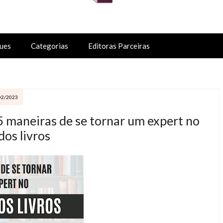
ues
Categorias
Editoras Parceiras
02/2023
5 maneiras de se tornar um expert no
os livros