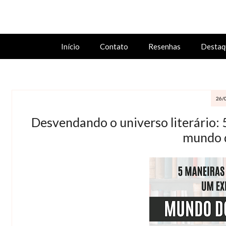
Início
Contato
Resenhas
Destaq
26/
Desvendando o universo literário: 
mundo d