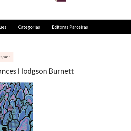
ues
Categorias
Editoras Parceiras
03/2013
rances Hodgson Burnett