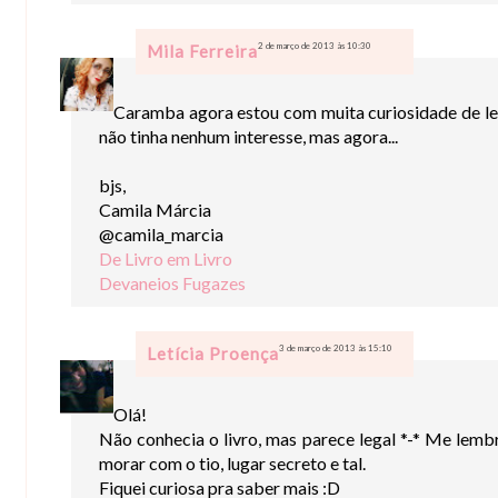
2 de março de 2013 às 10:30
Mila Ferreira
Caramba agora estou com muita curiosidade de ler,
não tinha nenhum interesse, mas agora...
bjs,
Camila Márcia
@camila_marcia
De Livro em Livro
Devaneios Fugazes
3 de março de 2013 às 15:10
Letícia Proença
Olá!
Não conhecia o livro, mas parece legal *-* Me le
morar com o tio, lugar secreto e tal.
Fiquei curiosa pra saber mais :D