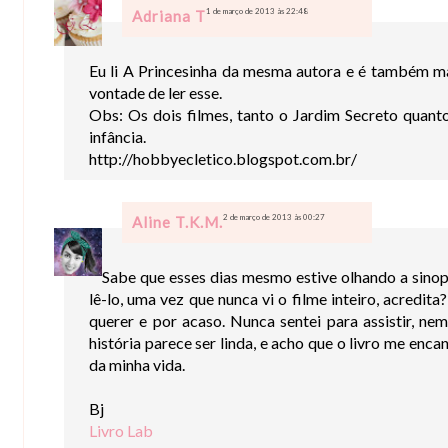
1 de março de 2013 às 22:48
Adriana T
Eu li A Princesinha da mesma autora e é também mar
vontade de ler esse.
Obs: Os dois filmes, tanto o Jardim Secreto quant
infância.
http://hobbyecletico.blogspot.com.br/
2 de março de 2013 às 00:27
Aline T.K.M.
Sabe que esses dias mesmo estive olhando a sinop
lê-lo, uma vez que nunca vi o filme inteiro, acredita
querer e por acaso. Nunca sentei para assistir, nem
história parece ser linda, e acho que o livro me enc
da minha vida.
Bj
Livro Lab