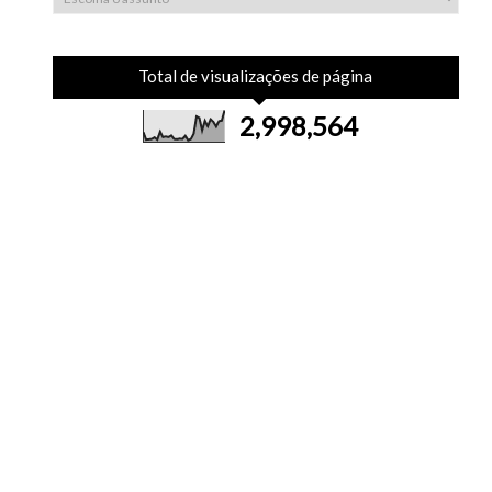
Total de visualizações de página
2,998,564