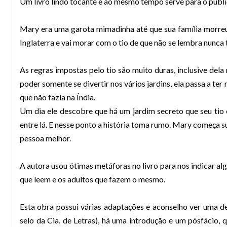
Um livro lindo tocante e ao mesmo tempo serve para o públi
Mary era uma garota mimadinha até que sua família morreu
Inglaterra e vai morar com o tio de que não se lembra nunca t
As regras impostas pelo tio são muito duras, inclusive del
poder somente se divertir nos vários jardins, ela passa a ter
que não fazia na Índia.
Um dia ele descobre que há um jardim secreto que seu tio
entre lá. E nesse ponto a história toma rumo. Mary começa 
pessoa melhor.
A autora usou ótimas metáforas no livro para nos indicar al
que leem e os adultos que fazem o mesmo.
Esta obra possui várias adaptações e aconselho ver uma del
selo da Cia. de Letras), há uma introdução e um pósfácio, 