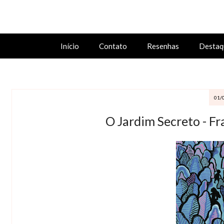
Início
Contato
Resenhas
Destaq
01/
O Jardim Secreto - F