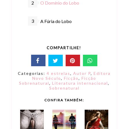
O Domínio do Lobo
A Fúria do Lobo
COMPARTILHE!
Categorias:
4 estrelas
,
Autor P
,
Editora
Novo Século
,
Ficção
,
Ficção
Sobrenatural
,
Literatura internacional
,
Sobrenatural
CONFIRA TAMBÉM: