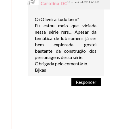
13 de janeiro de 2014 às 12:05
Carolina DC
Oi Oliveira, tudo bem?
Eu estou meio que viciada
nessa série rsrs... Apesar da
temática de lobisomens já ser
bem explorada, gostei
bastante da construção dos
personagens dessa série.
Obrigada pelo comentário.
Bjkas
Responder