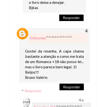
o livro deixe a desejar.
Bjkas
Responder
10 de agosto de 2014 às 18:12
Unknown
Gostei da resenha. A capa chama
bastante a atenção e como me trata
de um Romance +18 não posso ler...
mas o livro parece bem legal. :D
Beijos!!!
Bruno Valério
Responder
Respostas
18 de agosto de 2014 às 08:39