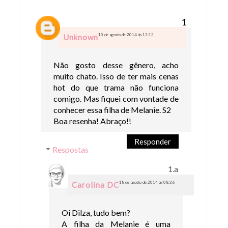
10 de agosto de 2014 às 13:13
Unknown
Não gosto desse gênero, acho
muito chato. Isso de ter mais cenas
hot do que trama não funciona
comigo. Mas fiquei com vontade de
conhecer essa filha de Melanie. S2
Boa resenha! Abraço!!
Responder
Respostas
18 de agosto de 2014 às 08:36
Carolina DC
Oi Dilza, tudo bem?
A filha da Melanie é uma