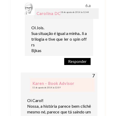
18 de agosto de 2014 às 12:44
Carolina DC
Oi Jois.
Sua situação é igual a minha.. li a
trilogia e tive que ler o spin off
rs
Bjkas
Responder
Karen - Book Advisor
11 de agosto de 2014 às 12:09
Oi Carol!
Nossa, a história parece bem clichê
mesmo né, parece que tá saindo um