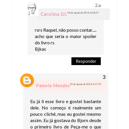
18 de agosto de 2014 às 08:37
Carolina DC
rsrs Raquel, não posso contar.....
acho que seria o maior spoiler
do livro rs
Bjkas
Responder
10 de agosto de 2014 às 17:55
Pamela Mendes
Eu já li esse livro e gostei bastante
dele. No começo é realmente um
pouco clichê, mas eu gostei mesmo
assim. Eu já gostava do Bjorn desde
o primeiro livro de Peça-me o que