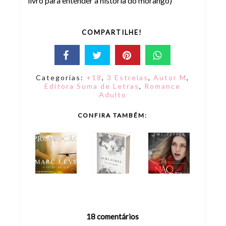
livro para entender a história do morango)
COMPARTILHE!
Categorias:
+18
,
3 Estrelas
,
Autor M
,
Editora Suma de Letras
,
Romance
Adulto
CONFIRA TAMBÉM:
18 comentários