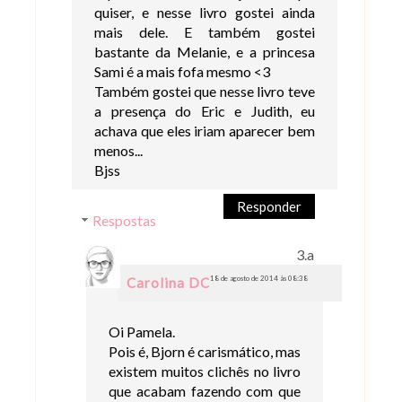
quiser, e nesse livro gostei ainda
mais dele. E também gostei
bastante da Melanie, e a princesa
Sami é a mais fofa mesmo <3
Também gostei que nesse livro teve
a presença do Eric e Judith, eu
achava que eles iriam aparecer bem
menos...
Bjss
Responder
Respostas
18 de agosto de 2014 às 08:38
Carolina DC
Oi Pamela.
Pois é, Bjorn é carismático, mas
existem muitos clichês no livro
que acabam fazendo com que