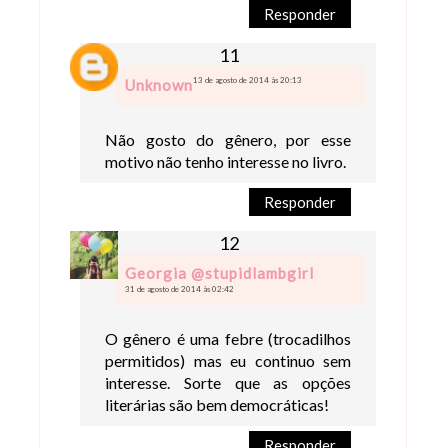
Responder
13 de agosto de 2014 às 20:13
Unknown
Não gosto do gênero, por esse
motivo não tenho interesse no livro.
Responder
Georgia @stupidlambgirl
31 de agosto de 2014 às 02:42
O gênero é uma febre (trocadilhos
permitidos) mas eu continuo sem
interesse. Sorte que as opções
literárias são bem democráticas!
Responder