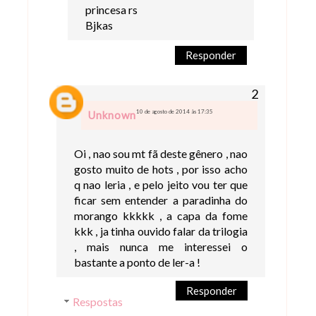
princesa rs
Bjkas
Responder
10 de agosto de 2014 às 17:35
Unknown
Oi , nao sou mt fã deste gênero , nao
gosto muito de hots , por isso acho
q nao leria , e pelo jeito vou ter que
ficar sem entender a paradinha do
morango kkkkk , a capa da fome
kkk , ja tinha ouvido falar da trilogia
, mais nunca me interessei o
bastante a ponto de ler-a !
Responder
Respostas