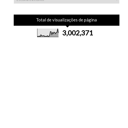
Total de visualizações de página
3,002,371