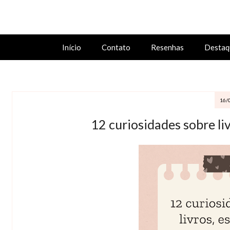
Início
Contato
Resenhas
Destaq
16/
12 curiosidades sobre liv