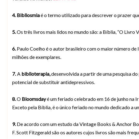
4.
Bibliosmia
é o termo utilizado para descrever o prazer qu
5.
Os três livros mais lidos no mundo são: a Bíblia, “O Livro 
6.
Paulo Coelho é o autor brasileiro com o maior número de
milhões de exemplares.
7.
A
biblioterapia,
desenvolvida a partir de uma pesquisa do 
potencial de substituir antidepressivos.
8.
O
Bloomsday
é um feriado celebrado em 16 de junho na I
Exceto pela Bíblia, é o único feriado no mundo dedicado a um
9.
De acordo com um estudo da Vintage Books & Anchor Book
F. Scott Fitzgerald são os autores cujos livros são mais freq