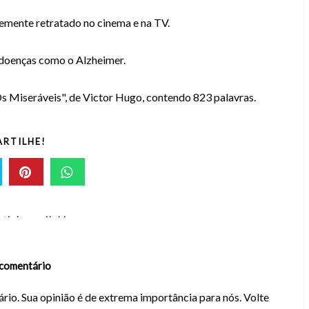
emente retratado no cinema e na TV.
e doenças como o Alzheimer.
Os Miseráveis", de Victor Hugo, contendo 823 palavras.
RTILHE!
rticle available
comentário
rio. Sua opinião é de extrema importância para nós. Volte