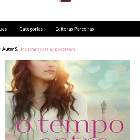
ues
Categorias
Editoras Parceiras
r
Autor S
.
Mostrar todas as postagens